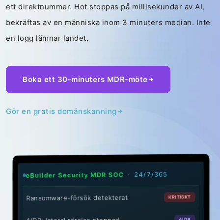
ett direktnummer. Hot stoppas på millisekunder av AI,
bekräftas av en människa inom 3 minuters median. Inte
en logg lämnar landet.
Boka ett 30-minuters MDR-möte
Gör en gratis domänskanning
· 24/7/365
eBuilder Security MDR SOC
Ransomware-försök detekterat
KRITISKT
AIDR