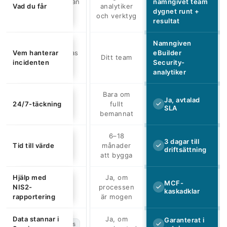
Vidarebefordran
namngivet team
Vad du får
analytiker
tyg
av larm
dygnet runt +
och verktyg
resultat
Namngiven
Vem hanterar
Du (efter deras
eBuilder
Ditt team
incidenten
ärende)
Security-
analytiker
Bara om
Varierar med
Ja, avtalad
24/7-täckning
fullt
SLA
r
avtal
bemannat
6–18
3 dagar till
Tid till värde
4–8 veckor
månader
driftsättning
att bygga
Hjälp med
Ja, om
MCF-
NIS2-
processen
)
Delvis
kaskadklar
rapportering
är mogen
Data stannar i
Ja, om
Garanterat i
e
Ofta utomlands