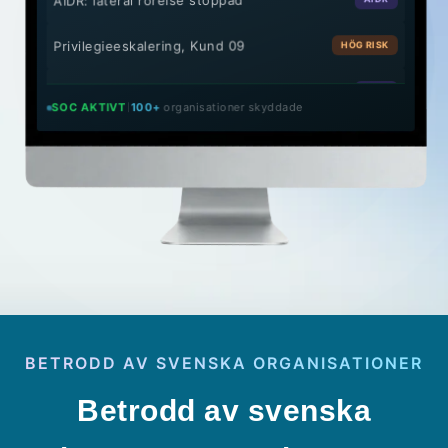
AIDR: lateral rörelse stoppad
Privilegieeskalering, Kund 09
HÖG RISK
AIDR: credential stuffing blockerat
AIDR
organisationer skyddade
100+
SOC AKTIVT
NIS2-incidentrapport genererad
RAPPORT KLAR
BETRODD AV SVENSKA ORGANISATIONER
Betrodd av svenska