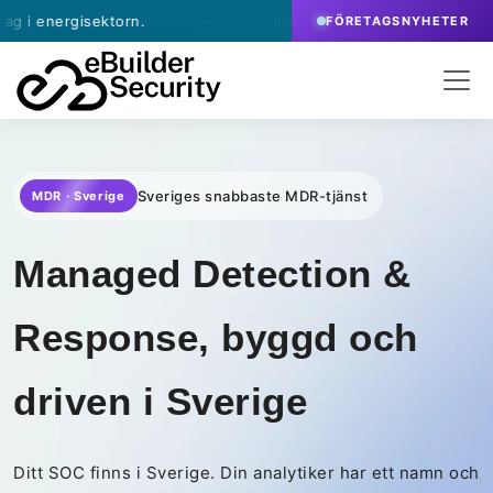
ktorn.
·
juli 9, 2026
- eBuilder skriver avtal kring Ap
FÖRETAGSNYHETER
Sveriges snabbaste MDR-tjänst
MDR · Sverige
Managed Detection &
Response, byggd och
driven i Sverige
Ditt SOC finns i Sverige. Din analytiker har ett namn och