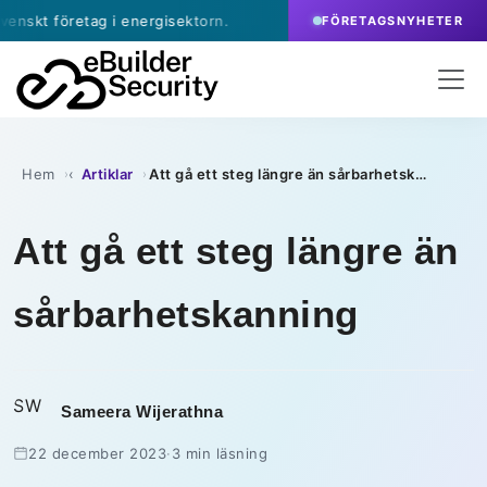
tag i energisektorn.
·
juli 9, 2026
- eBuilder skriver
FÖRETAGSNYHETER
Hem
Artiklar
Att gå ett steg längre än sårbarhetskanning
›
›
Att gå ett steg längre än
sårbarhetskanning
SW
Sameera Wijerathna
22 december 2023
·
3 min läsning