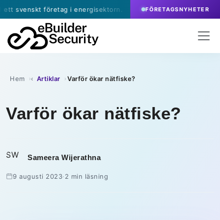
kt företag i energisektorn.
·
juli 9, 2026
- eBuilder 
FÖRETAGSNYHETER
Hem
Artiklar
Varför ökar nätfiske?
›
›
Varför ökar nätfiske?
SW
Sameera Wijerathna
9 augusti 2023
·
2 min läsning