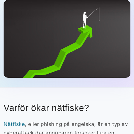
Varför ökar nätfiske?
Nätfiske
, eller phishing på engelska, är en typ av
cyberattack där angriparen försöker lura en