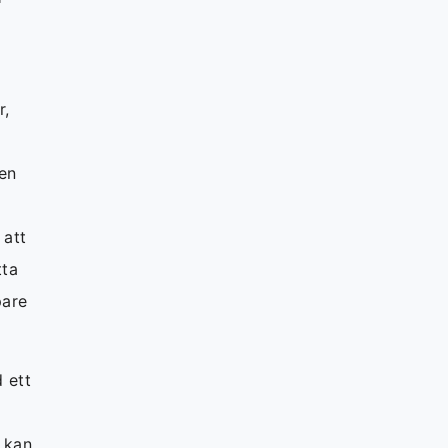
r,
nen
 att
tta
pare
 ett
 kan