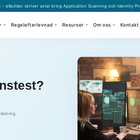
 skriver avtal kring Application Scanning och Identity Protection m
r
Regelefterlevnad
Resurser
Om oss
Kontakt
onstest?
 läsning