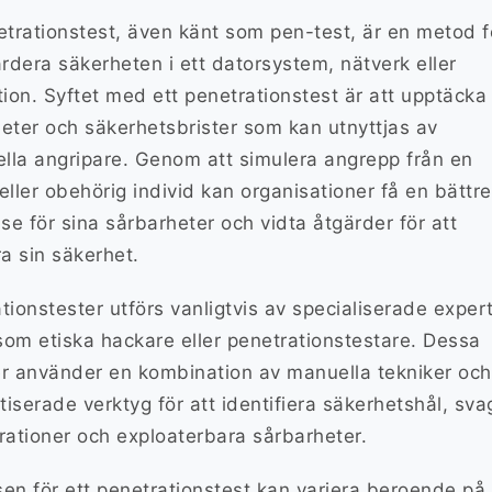
etrationstest, även känt som pen-test, är en metod f
ärdera säkerheten i ett datorsystem, nätverk eller
tion. Syftet med ett penetrationstest är att upptäcka
eter och säkerhetsbrister som kan utnyttjas av
ella angripare. Genom att simulera angrepp från en
eller obehörig individ kan organisationer få en bättre
lse för sina sårbarheter och vidta åtgärder för att
ra sin säkerhet.
tionstester utförs vanligtvis av specialiserade expert
om etiska hackare eller penetrationstestare. Dessa
r använder en kombination av manuella tekniker och
iserade verktyg för att identifiera säkerhetshål, sva
rationer och exploaterbara sårbarheter.
en för ett penetrationstest kan variera beroende på