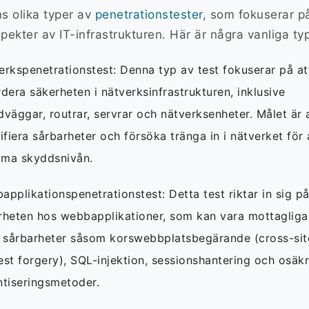
ns olika typer av
penetrationstester
, som fokuserar p
spekter av IT-infrastrukturen. Här är några vanliga ty
erkspenetrationstest: Denna typ av test fokuserar på at
dera säkerheten i nätverksinfrastrukturen, inklusive
dväggar, routrar, servrar och nätverksenheter. Målet är 
ifiera sårbarheter och försöka tränga in i nätverket för 
ma skyddsnivån.
applikationspenetrationstest: Detta test riktar in sig p
rheten hos webbapplikationer, som kan vara mottagliga
a sårbarheter såsom korswebbplatsbegärande (cross-sit
est forgery), SQL-injektion, sessionshantering och osäk
ntiseringsmetoder.