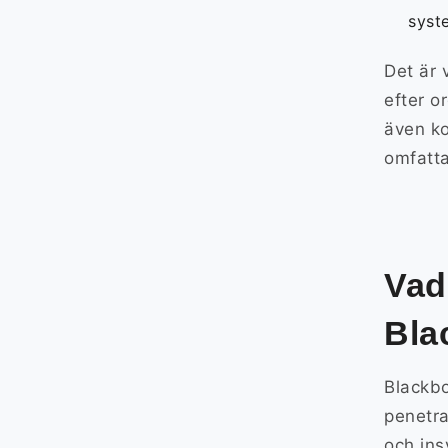
syst
Det är 
efter o
även ko
omfatta
Vad
Bla
Blackbo
penetra
och ins