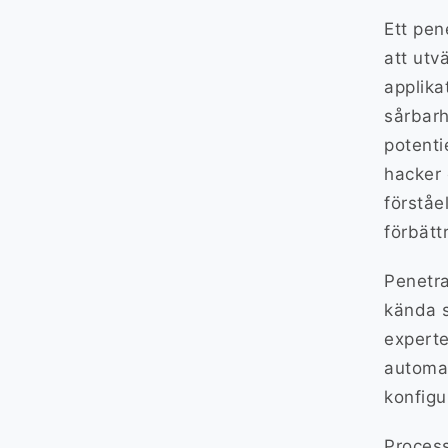
Ett pen
att utv
applika
sårbarh
potenti
hacker 
förståe
förbätt
Penetra
kända s
experte
automat
konfigu
Process