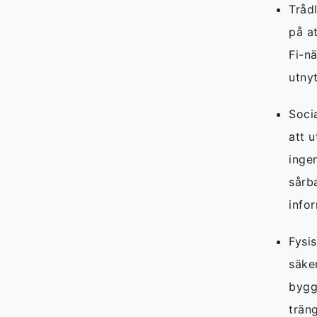
Tråd
på a
Fi-n
utnyt
Soci
att 
inge
sårba
info
Fysis
säke
bygg
träng