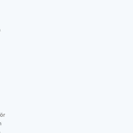
n
ör
n
m