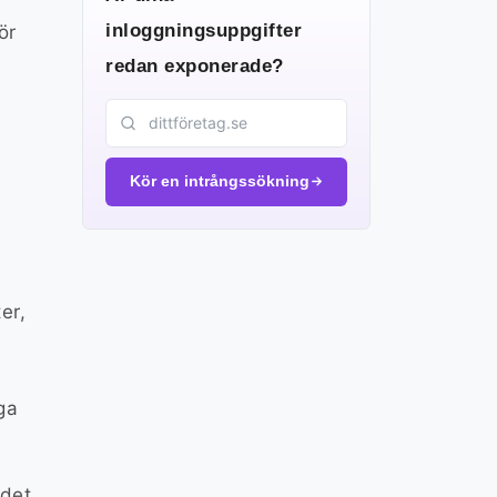
inloggningsuppgifter
ör
redan exponerade?
Kör en intrångssökning
er,
ga
 det