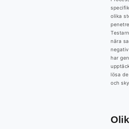
specifi
olika s
penetre
Testarn
nära sa
negativ
har gen
upptäck
lösa de
och sky
Oli