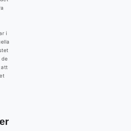
ra
r i
ella
stet
r de
att
et
er