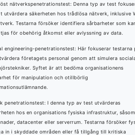
löst nätverkspenetrationstest: Denna typ av test fokuse
tt utvärdera säkerheten hos trådlösa nätverk, inklusive 
ätverk. Testarna försöker identifiera sårbarheter som ka
tjas för obehörig åtkomst eller avlyssning av data.
al engineering-penetrationstest: Här fokuserar testarna
utvärdera företagets personal genom att simulera social
njörstekniker. Syftet är att bedöma organisationens
rhet för manipulation och otillbörlig
rmationsutlämnande.
k penetrationstest: I denna typ av test utvärderas
rheten hos en organisations fysiska infrastruktur, såsom
nader, datacenter eller serverrum. Testarna försöker fys
a in i skyddade områden eller få tillgång till kritiska