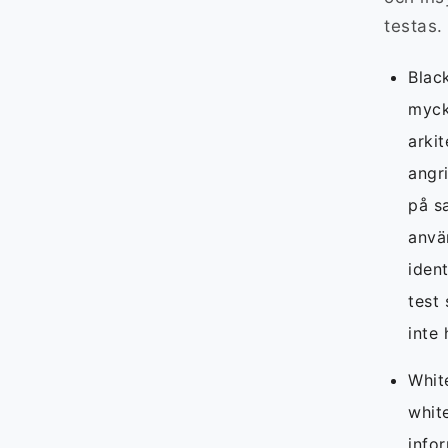
testas.
Black
myck
arki
angri
på s
anvä
ident
test 
inte 
White
white
info