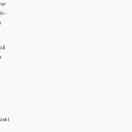
rar
Wi-
n
 på
a
iskt