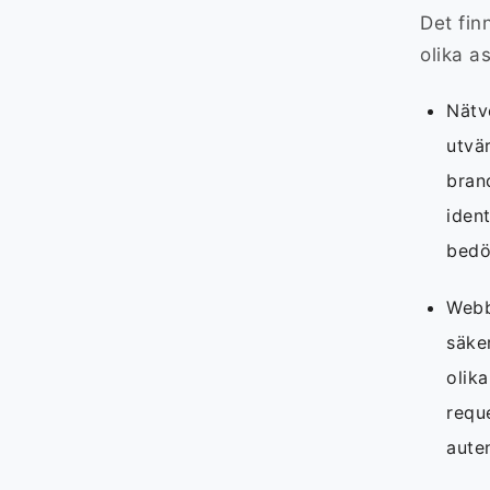
Det fin
olika a
Nätv
utvär
bran
ident
bedö
Webb
säke
olik
requ
aute