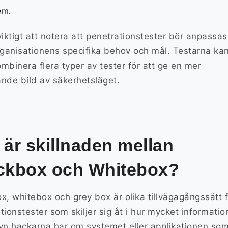
em.
viktigt att notera att penetrationstester bör anpassas
rganisationens specifika behov och mål. Testarna ka
mbinera flera typer av tester för att ge en mer
nde bild av säkerhetsläget.
 är skillnaden mellan
ckbox och Whitebox?
x, whitebox och grey box är olika tillvägagångssätt f
tionstester som skiljer sig åt i hur mycket informatio
yn hackarna har om systemet eller applikationen so