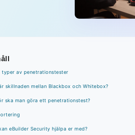
åll
a typer av penetrationstester
är skillnaden mellan Blackbox och Whitebox?
ör ska man göra ett penetrationstest?
ortering
kan eBuilder Security hjälpa er med?