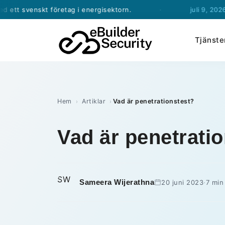
skt företag i energisektorn.
·
juli 9, 2026
- eBuilder
Tjänste
Hem
Artiklar
Vad är penetrationstest?
›
›
Vad är penetrati
SW
Sameera Wijerathna
20 juni 2023
·
7 min